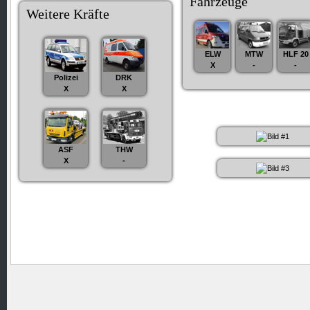
Fahrzeuge
Weitere Kräfte
ELW
MTW
HLF 20
X
-
-
Polizei
DRK
X
X
ASF
THW
X
-