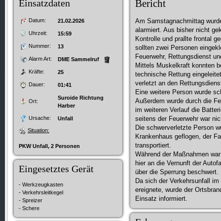
Einsatzdaten
Bericht
Datum:
Am Samstagnachmittag wurden
21.02.2026
alarmiert. Aus bisher nicht ge
Uhrzeit:
15:59
Kontrolle und prallte frontal
Nummer:
13
sollten zwei Personen eingekl
Feuerwehr, Rettungsdienst und
Alarm Art:
DME Sammelruf
Mittels Muskelkraft konnten b
Kräfte:
25
technische Rettung eingeleite
verletzt an den Rettungsdiens
Dauer:
01:41
Eine weitere Person wurde sc
Suroide Richtung
Außerdem wurde durch die Feu
Ort:
Harber
im weiteren Verlauf die Batte
Ursache:
seitens der Feuerwehr war nich
Unfall
Die schwerverletzte Person w
Situation:
Krankenhaus geflogen, der Fa
transportiert.
PKW Unfall, 2 Personen
Während der Maßnahmen war di
hier an die Vernunft der Auto
Eingesetztes Gerät
über die Sperrung beschwert.
Da sich der Verkehrsunfall im
- Werkzeugkasten
ereignete, wurde der Ortsbran
- Verkehrsleitkegel
Einsatz informiert.
- Spreizer
- Schere