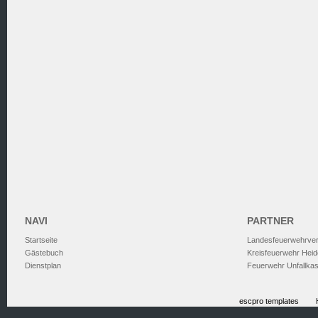
NAVI
PARTNER
Startseite
Landesfeuerwehrve
Gästebuch
Kreisfeuerwehr Heid
Dienstplan
Feuerwehr Unfallka
escpro templates